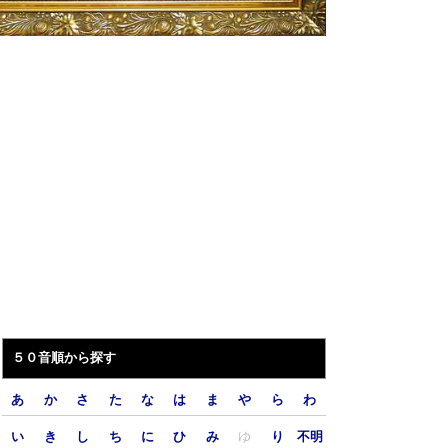
５０音順から探す
あ
か
さ
た
な
は
ま
や
ら
わ
い
き
し
ち
に
ひ
み
ゆ
り
不明