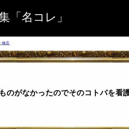
集「名コレ」
・格言
ものがなかったのでそのコトバを看