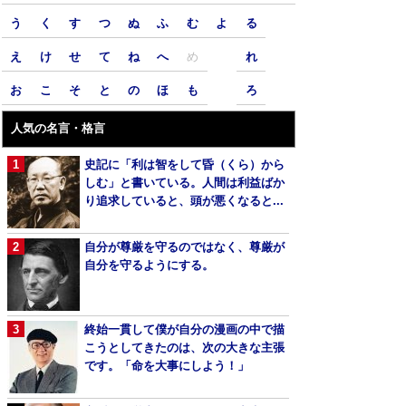
う
く
す
つ
ぬ
ふ
む
よ
る
え
け
せ
て
ね
へ
め
れ
お
こ
そ
と
の
ほ
も
ろ
人気の名言・格言
史記に「利は智をして昏（くら）から
しむ」と書いている。人間は利益ばか
り追求していると、頭が悪くなると...
自分が尊厳を守るのではなく、尊厳が
自分を守るようにする。
終始一貫して僕が自分の漫画の中で描
こうとしてきたのは、次の大きな主張
です。「命を大事にしよう！」