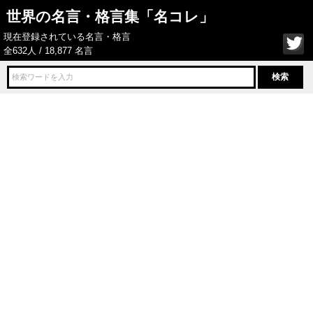
世界の名言・格言集「名コレ」
現在登録されている名言・格言
全632人 / 18,877 名言