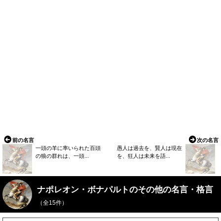
前の名言
次の名言
一頭の羊に率いられた百頭
愚人は過去を、賢人は現在
の狼の群れは、一頭...
を、狂人は未来を語...
ナポレオン・ボナパルトのその他の名言・格言
（全15件）