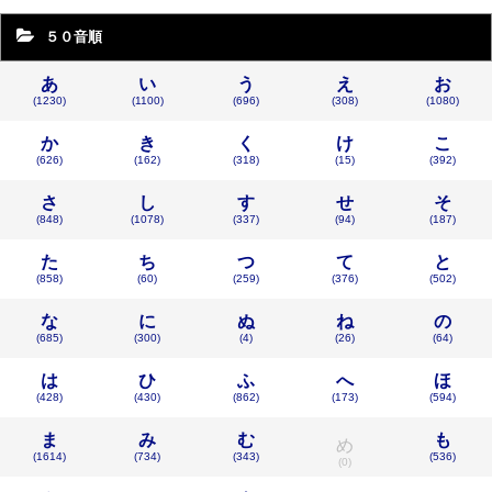
５０音順
あ
い
う
え
お
(1230)
(1100)
(696)
(308)
(1080)
か
き
く
け
こ
(626)
(162)
(318)
(15)
(392)
さ
し
す
せ
そ
(848)
(1078)
(337)
(94)
(187)
た
ち
つ
て
と
(858)
(60)
(259)
(376)
(502)
な
に
ぬ
ね
の
(685)
(300)
(4)
(26)
(64)
は
ひ
ふ
へ
ほ
(428)
(430)
(862)
(173)
(594)
ま
み
む
も
め
(1614)
(734)
(343)
(536)
(0)