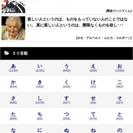
闇金ウシジマくん
貧しい人というのは、ものをもっていない人のことではな
い。 真に貧しい人というのは、際限なくものを欲し･･･
ホセ・アルベルト・ムヒカ・コルダーノ
５０音順
あ
い
う
え
お
(1230)
(1100)
(696)
(308)
(1080)
か
き
く
け
こ
(626)
(162)
(318)
(15)
(392)
さ
し
す
せ
そ
(848)
(1078)
(337)
(94)
(187)
た
ち
つ
て
と
(858)
(60)
(259)
(376)
(502)
な
に
ぬ
ね
の