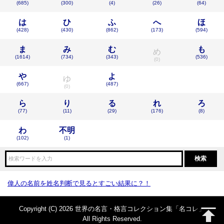
(685)
(300)
(4)
(26)
(64)
は
ひ
ふ
へ
ほ
(428)
(430)
(862)
(173)
(594)
ま
み
む
も
め
(1614)
(734)
(343)
(536)
(0)
や
よ
ゆ
(667)
(487)
(0)
ら
り
る
れ
ろ
(77)
(11)
(29)
(176)
(8)
わ
不明
(102)
(1)
偉人の名前を姓名判断で見るとすごい結果に？！
Copyright (C) 2026 世界の名言・格言コレクション集「名コレ」
All Rights Reserved.