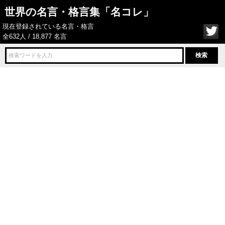
世界の名言・格言集「名コレ」
現在登録されている名言・格言
全632人 / 18,877 名言