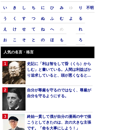
い
き
し
ち
に
ひ
み
ゆ
り
不明
う
く
す
つ
ぬ
ふ
む
よ
る
え
け
せ
て
ね
へ
め
れ
お
こ
そ
と
の
ほ
も
ろ
人気の名言・格言
史記に「利は智をして昏（くら）から
しむ」と書いている。人間は利益ばか
り追求していると、頭が悪くなると...
自分が尊厳を守るのではなく、尊厳が
自分を守るようにする。
終始一貫して僕が自分の漫画の中で描
こうとしてきたのは、次の大きな主張
です。「命を大事にしよう！」