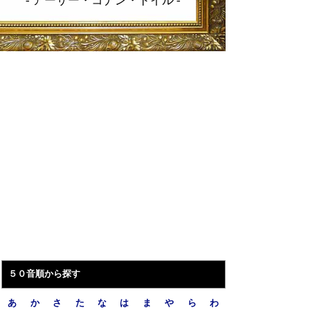
-
アーサー・コナン・ドイル
-
５０音順から探す
あ
か
さ
た
な
は
ま
や
ら
わ