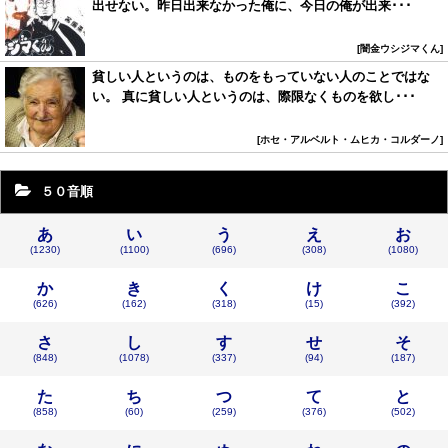
出せない。昨日出来なかった俺に、今日の俺が出来･･･
闇金ウシジマくん
貧しい人というのは、ものをもっていない人のことではな
い。 真に貧しい人というのは、際限なくものを欲し･･･
ホセ・アルベルト・ムヒカ・コルダーノ
５０音順
あ
い
う
え
お
(1230)
(1100)
(696)
(308)
(1080)
か
き
く
け
こ
(626)
(162)
(318)
(15)
(392)
さ
し
す
せ
そ
(848)
(1078)
(337)
(94)
(187)
た
ち
つ
て
と
(858)
(60)
(259)
(376)
(502)