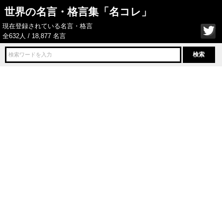
世界の名言・格言集「名コレ」
現在登録されている名言・格言
全632人 / 18,877 名言