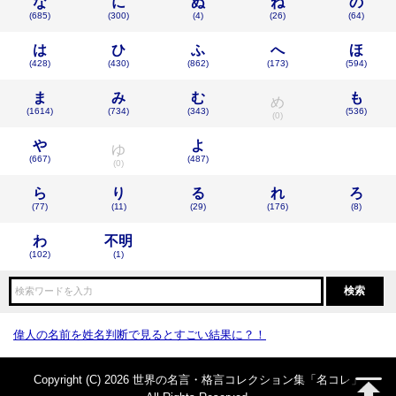
な
に
ぬ
ね
の
(685)
(300)
(4)
(26)
(64)
は
ひ
ふ
へ
ほ
(428)
(430)
(862)
(173)
(594)
ま
み
む
も
め
(1614)
(734)
(343)
(536)
(0)
や
よ
ゆ
(667)
(487)
(0)
ら
り
る
れ
ろ
(77)
(11)
(29)
(176)
(8)
わ
不明
(102)
(1)
偉人の名前を姓名判断で見るとすごい結果に？！
Copyright (C) 2026 世界の名言・格言コレクション集「名コレ」