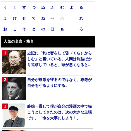
う
く
す
つ
ぬ
ふ
む
よ
る
え
け
せ
て
ね
へ
め
れ
お
こ
そ
と
の
ほ
も
ろ
人気の名言・格言
史記に「利は智をして昏（くら）から
しむ」と書いている。人間は利益ばか
り追求していると、頭が悪くなると...
自分が尊厳を守るのではなく、尊厳が
自分を守るようにする。
終始一貫して僕が自分の漫画の中で描
こうとしてきたのは、次の大きな主張
です。「命を大事にしよう！」