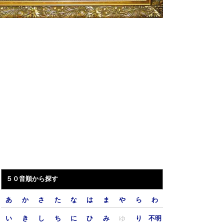
５０音順から探す
あ
か
さ
た
な
は
ま
や
ら
わ
い
き
し
ち
に
ひ
み
ゆ
り
不明