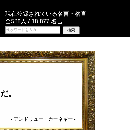
現在登録されている名言・格言
全588人 / 18,877 名言
けだ。
-
アンドリュー・カーネギー
-