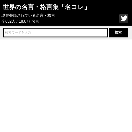
世界の名言・格言集「名コレ」
現在登録されている名言・格言
全632人 / 18,877 名言