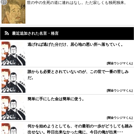
世の中の生死の道に連れはなし。ただ寂しくも独死独来。
最近追加された名言・格言
逃げれば逃げた分だけ、居心地の悪い所へ落ちていく。
闇金ウシジマくん
誰からも必要とされていないのが、この世で一番の苦しみ
だ。
闇金ウシジマくん
簡単に手にした金は簡単に使う。
闇金ウシジマくん
何かを始めようとしても、その最初の一歩がどうしても踏み
出せない。昨日出来なかった俺に、今日の俺が出来･･･