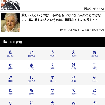
闇金ウシジマくん
貧しい人というのは、ものをもっていない人のことではな
い。 真に貧しい人というのは、際限なくものを欲し･･･
ホセ・アルベルト・ムヒカ・コルダーノ
５０音順
あ
い
う
え
お
(1230)
(1100)
(696)
(308)
(1080)
か
き
く
け
こ
(626)
(162)
(318)
(15)
(392)
さ
し
す
せ
そ
(848)
(1078)
(337)
(94)
(187)
た
ち
つ
て
と
(858)
(60)
(259)
(376)
(502)
な
に
ぬ
ね
の