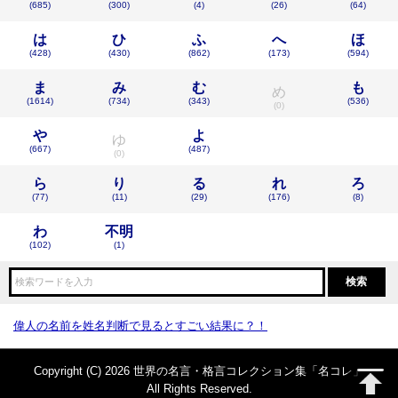
(685)
(300)
(4)
(26)
(64)
は
ひ
ふ
へ
ほ
(428)
(430)
(862)
(173)
(594)
ま
み
む
も
め
(1614)
(734)
(343)
(536)
(0)
や
よ
ゆ
(667)
(487)
(0)
ら
り
る
れ
ろ
(77)
(11)
(29)
(176)
(8)
わ
不明
(102)
(1)
偉人の名前を姓名判断で見るとすごい結果に？！
Copyright (C) 2026 世界の名言・格言コレクション集「名コレ」
All Rights Reserved.