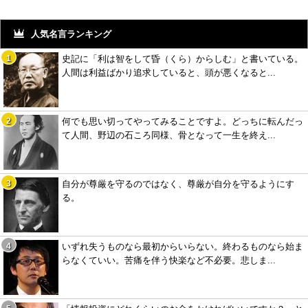
人気名言ランキング
史記に「利は智をして昏（くら）からしむ」と書いている。
人間は利益ばかり追求していると、頭が悪くなると...
何でも思い切ってやってみることですよ。どっちに転んだっ
て人間、野辺の石ころ同様、骨となって一生を終え...
自分が尊厳を守るのではなく、尊厳が自分を守るようにす
る。
いずれ失うものなら最初からいらない。終わるものなら始ま
らなくていい。苦痛を伴う快楽など不必要。悲しま...