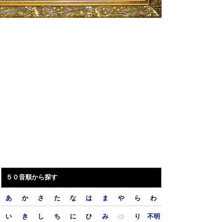
５０音順から探す
あ
か
さ
た
な
は
ま
や
ら
わ
い
き
し
ち
に
ひ
み
ゆ
り
不明