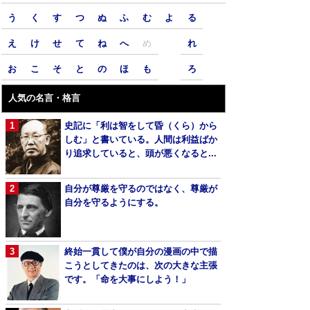
う
く
す
つ
ぬ
ふ
む
よ
る
え
け
せ
て
ね
へ
め
れ
お
こ
そ
と
の
ほ
も
ろ
人気の名言・格言
史記に「利は智をして昏（くら）から
しむ」と書いている。人間は利益ばか
り追求していると、頭が悪くなると...
自分が尊厳を守るのではなく、尊厳が
自分を守るようにする。
終始一貫して僕が自分の漫画の中で描
こうとしてきたのは、次の大きな主張
です。「命を大事にしよう！」