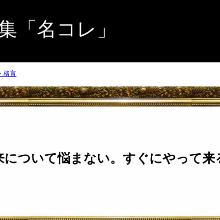
集「名コレ」
・格言
来について悩まない。すぐにやって来