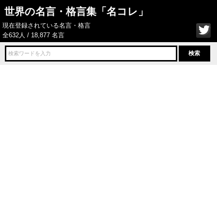
世界の名言・格言集「名コレ」
現在登録されている名言・格言
全632人 / 18,877 名言